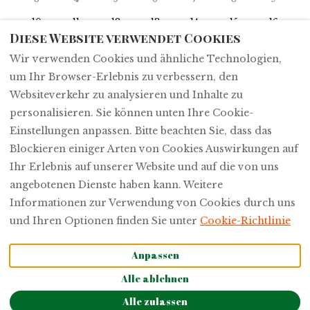
10
11
12
13
14
15
16
Diese Website verwendet Cookies
17
18
19
20
21
22
23
Wir verwenden Cookies und ähnliche Technologien,
24
25
26
27
28
29
30
um Ihr Browser-Erlebnis zu verbessern, den
31
1
2
3
4
5
6
Websiteverkehr zu analysieren und Inhalte zu
personalisieren. Sie können unten Ihre Cookie-
Einstellungen anpassen. Bitte beachten Sie, dass das
Blockieren einiger Arten von Cookies Auswirkungen auf
Ihr Erlebnis auf unserer Website und auf die von uns
Deutsch
EUR
angebotenen Dienste haben kann. Weitere
Informationen zur Verwendung von Cookies durch uns
©
2026
L'Ospite -
Lifestyle Residence
Alle
und Ihren Optionen finden Sie unter
Cookie-Richtlinie
Rechte vorbehalten
-
Powered by
Lodgify
Anpassen
Alle ablehnen
Alle zulassen