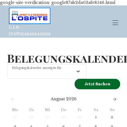
google-site-verification: google87ab2da03afe8546.html
C.I.N. -
IT077014B402459001
Zuhause - Hotel Matera Stadtzentrum - B &
Belegungskalende
B Matera Stadtzentrum -
Übersicht
Fotogalerie
▾
Belegungskalender anzeigen für
Lage
Sie sagen über uns
▾
Jetzt Buchen
Kontakt
August 2026
Mo
Di
Mi
Do
Fr
Sa
So
27
28
29
30
31
1
2
3
4
5
6
7
8
9