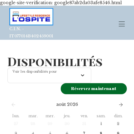
google-site-verification: google87ab2da03afe8546.html
C.I.N. -
IT077014B402459001
Accueil
Disponibilités
Nos Chambres
Galerie de photos
▾
Plan
Voir les disponibilités pour
Ils disent de nous
▾
Contact
Réservez maintenant
août 2026
lun.
mar.
mer.
jeu.
ven.
sam.
dim.
27
28
29
30
31
1
2
3
4
5
6
7
8
9