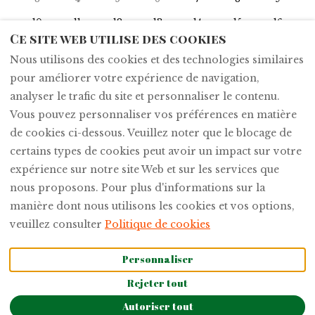
10
11
12
13
14
15
16
Ce site web utilise des cookies
17
18
19
20
21
22
23
Nous utilisons des cookies et des technologies similaires
24
25
26
27
28
29
30
pour améliorer votre expérience de navigation,
31
1
2
3
4
5
6
analyser le trafic du site et personnaliser le contenu.
Vous pouvez personnaliser vos préférences en matière
de cookies ci-dessous. Veuillez noter que le blocage de
certains types de cookies peut avoir un impact sur votre
expérience sur notre site Web et sur les services que
Français
EUR
nous proposons. Pour plus d'informations sur la
manière dont nous utilisons les cookies et vos options,
©
2026
L'Ospite -
Lifestyle Residence
Tous
veuillez consulter
Politique de cookies
droits réservés
-
Powered by
Lodgify
Personnaliser
Rejeter tout
Autoriser tout